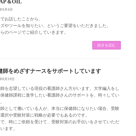
AP＆OIL
2年9月4日
座でお話したことから、
ッズやツールを知りたい、というご要望をいただきました。
ちらのページでご紹介していきます。
続きを読む
健師をめざすナースをサポートしています
2年8月19日
健師を志望している現役の看護師さん方がいます。大学編入をし
、保健師課程に進学したい看護師さんのサポートを、時々してい
す。
護師として働いている人が、本当に保健師になりたい場合、受験
の選択や受験対策に戦略が必要でもあるのです。
こで、時にご依頼を受けて、受験対策のお手伝いをさせていただ
ています。