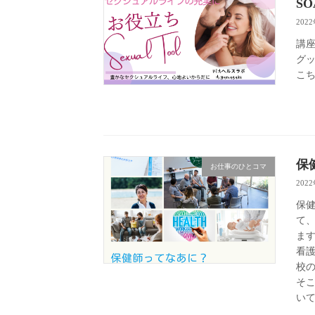
SO
202
講
グ
こ
保
お仕事のひとコマ
202
保
て
ま
看
校
そ
い