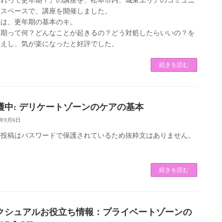
これって更年期？』の講座を、松本市内、城東エリアのコミュニ
ィスペースで、講座を開催しました。
座は、更年期の基本のキ。
年期って何？どんなことが起きるの？どう対処したらいいの？を
伝えし、気が楽になったと好評でした。
続きを読む
護中: デリケートゾーンのケアの基本
2年9月6日
の投稿はパスワードで保護されているため抜粋文はありません。
続きを読む
クシュアルお役立ち情報：プライベートゾーンの