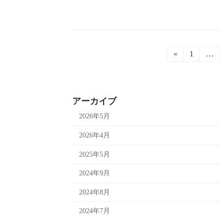
投
«
固
1
…
定
稿
ペ
ー
の
ジ
アーカイブ
ペ
2026年5月
ー
2026年4月
ジ
2025年5月
送
2024年9月
り
2024年8月
2024年7月