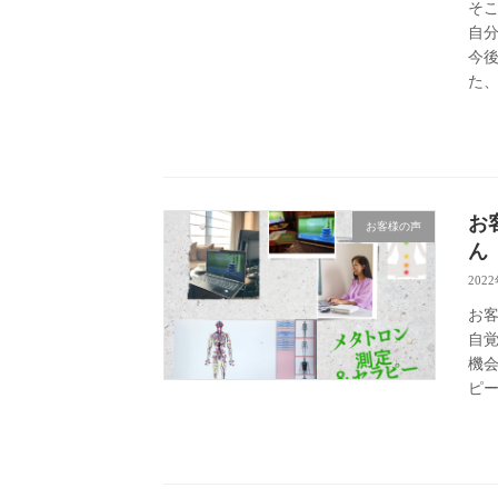
そ
自
今
た
お
お客様の声
202
お
自
機
ピ