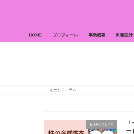
コ
ナ
ン
ビ
テ
ゲ
ン
ー
ツ
シ
へ
ョ
HOME
プロフィール
事業概要
判断設計
ス
ン
キ
に
ッ
移
プ
動
ホーム
コラム
「
お仕事のひとコマ
ー