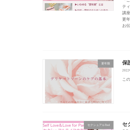
『
テ
講
更
お
保
更年期
202
こ
セ
セクシュアルTool