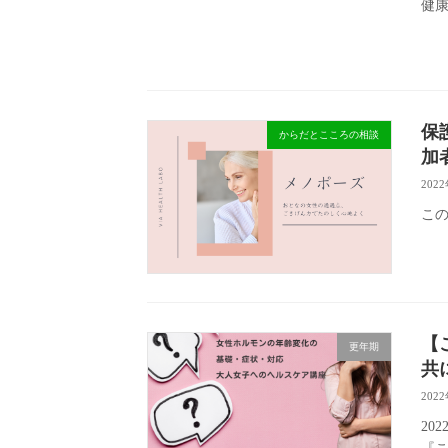
健康
保
からだとこころの相談
加
202
こ
【
更年期
共
202
20