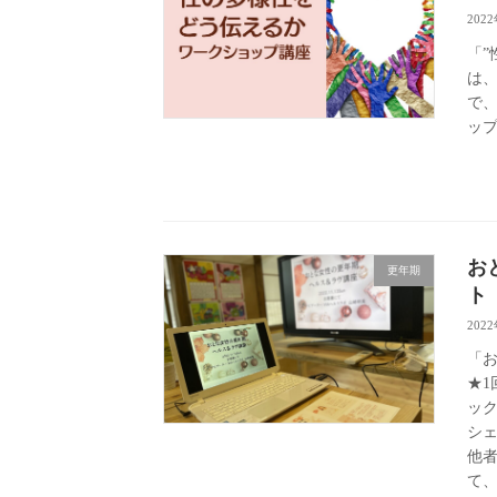
202
「”
は、
で
ップ
お
更年期
ト
202
「
★
ッ
シ
他
て