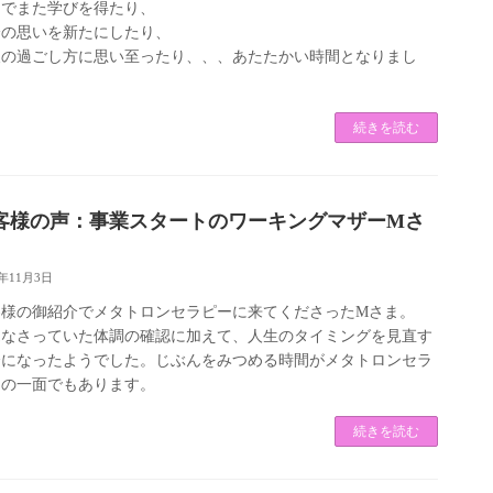
こでまた学びを得たり、
分の思いを新たにしたり、
後の過ごし方に思い至ったり、、、あたたかい時間となりまし
、
続きを読む
客様の声：事業スタートのワーキングマザーMさ
ん
2年11月3日
客様の御紹介でメタトロンセラピーに来てくださったMさま。
覚なさっていた体調の確認に加えて、人生のタイミングを見直す
会になったようでした。じぶんをみつめる時間がメタトロンセラ
ーの一面でもあります。
続きを読む