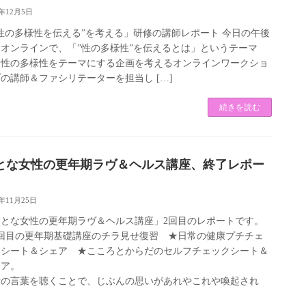
2年12月5日
性の多様性を伝える”を考える」研修の講師レポート 今日の午後
オンラインで、「”性の多様性”を伝えるとは」というテーマ
、性の多様性をテーマにする企画を考えるオンラインワークショ
の講師＆ファシリテーターを担当し […]
続きを読む
とな女性の更年期ラヴ＆ヘルス講座、終了レポー
2年11月25日
おとな女性の更年期ラヴ＆ヘルス講座」2回目のレポートです。
1回目の更年期基礎講座のチラ見せ復習 ★日常の健康プチチェ
クシート＆シェア ★こころとからだのセルフチェックシート＆
ェア。
者の言葉を聴くことで、じぶんの思いがあれやこれや喚起され
、