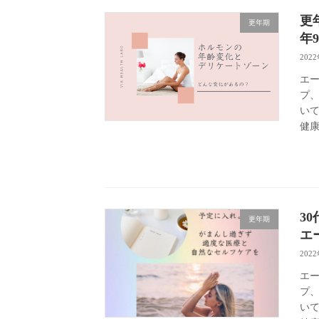
更
更年期
年
202
エー
プ
いて
健康
3
更年期
エ
202
エー
プ
いて