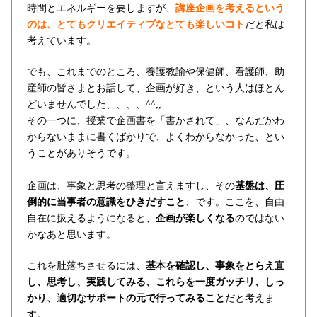
時間とエネルギーを要しますが、
講座企画を考えるという
のは、とてもクリエイティブなとても楽しいコト
だと私は
考えています。
でも、これまでのところ、養護教諭や保健師、看護師、助
産師の皆さまとお話して、企画が好き、という人はほとん
どいませんでした、、、、^^;;
その一つに、授業で企画書を「書かされて」、なんだかわ
からないままに書くばかりで、よくわからなかった、とい
うことがありそうです。
企画は、事象と思考の整理と言えますし、その
基盤は、圧
倒的に当事者の意識をひきだすこと
、です。ここを、自由
自在に扱えるようになると、
企画が楽しくなる
のではない
かなあと思います。
これを肚落ちさせるには、
基本を確認し、事象をとらえ直
し、思考し、実践してみる、これらを一度ガッチリ、しっ
かり、適切なサポートの元で行ってみること
だと考えま
す。