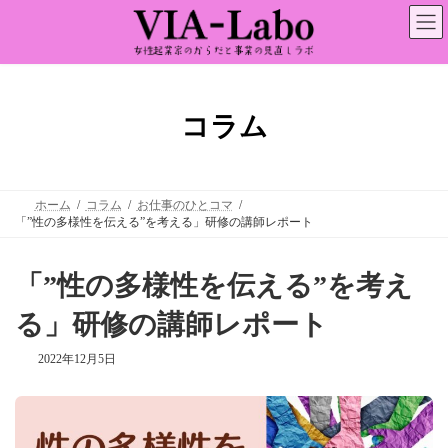
コ
ナ
ン
ビ
テ
ゲ
ン
ー
ツ
シ
へ
ョ
ス
ン
コラム
キ
に
ッ
移
プ
動
ホーム
コラム
お仕事のひとコマ
「”性の多様性を伝える”を考える」研修の講師レポート
「”性の多様性を伝える”を考え
る」研修の講師レポート
2022年12月5日