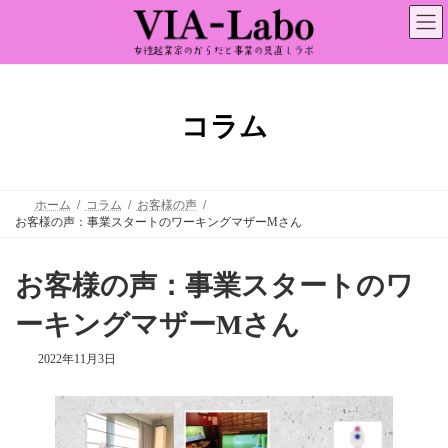
コ
ナ
ン
ビ
テ
ゲ
ン
ー
ツ
シ
へ
ョ
ス
ン
コラム
キ
に
ッ
移
プ
動
ホーム
コラム
お客様の声
お客様の声：事業スタートのワーキングマザーMさん
お客様の声：事業スタートのワ
ーキングマザーMさん
2022年11月3日