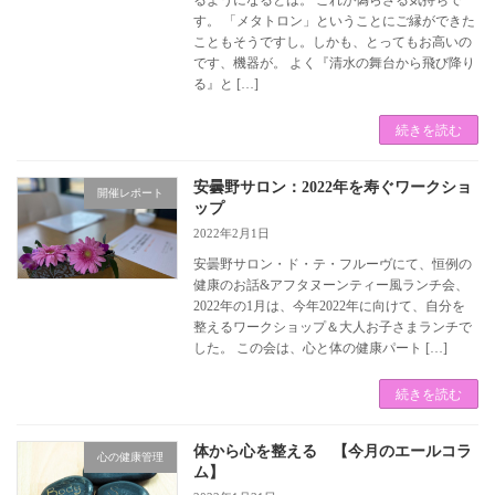
るようになるとは。 これが偽らざる気持ちで
す。 「メタトロン」ということにご縁ができた
こともそうですし。しかも、とってもお高いの
です、機器が。 よく『清水の舞台から飛び降り
る』と […]
続きを読む
安曇野サロン：2022年を寿ぐワークショ
開催レポート
ップ
2022年2月1日
安曇野サロン・ド・テ・フルーヴにて、恒例の
健康のお話&アフタヌーンティー風ランチ会、
2022年の1月は、今年2022年に向けて、自分を
整えるワークショップ＆大人お子さまランチで
した。 この会は、心と体の健康パート […]
続きを読む
体から心を整える 【今月のエールコラ
心の健康管理
ム】