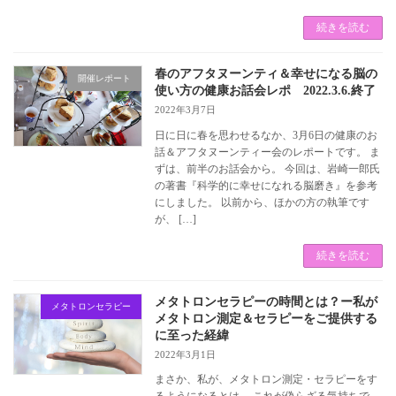
続きを読む
春のアフタヌーンティ＆幸せになる脳の
開催レポート
使い方の健康お話会レポ 2022.3.6.終了
2022年3月7日
日に日に春を思わせるなか、3月6日の健康のお
話＆アフタヌーンティー会のレポートです。 ま
ずは、前半のお話会から。 今回は、岩崎一郎氏
の著書『科学的に幸せになれる脳磨き』を参考
にしました。 以前から、ほかの方の執筆です
が、 […]
続きを読む
メタトロンセラピーの時間とは？ー私が
メタトロンセラピー
メタトロン測定＆セラピーをご提供する
に至った経緯
2022年3月1日
まさか、私が、メタトロン測定・セラピーをす