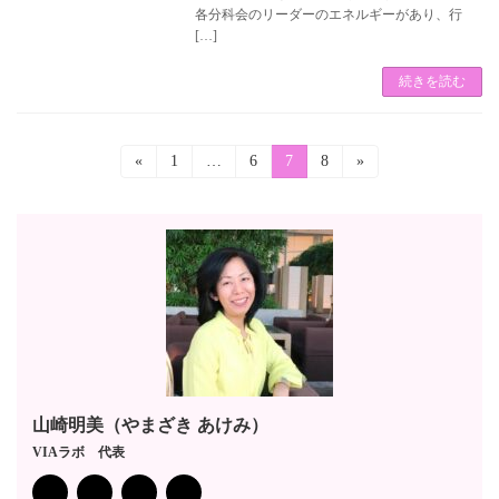
各分科会のリーダーのエネルギーがあり、行
[…]
続きを読む
投
«
固
1
…
固
6
固
7
固
8
»
定
定
定
定
稿
ペ
ペ
ペ
ペ
ー
ー
ー
ー
の
ジ
ジ
ジ
ジ
ペ
ー
ジ
送
り
山崎明美（やまざき あけみ）
VIAラボ 代表