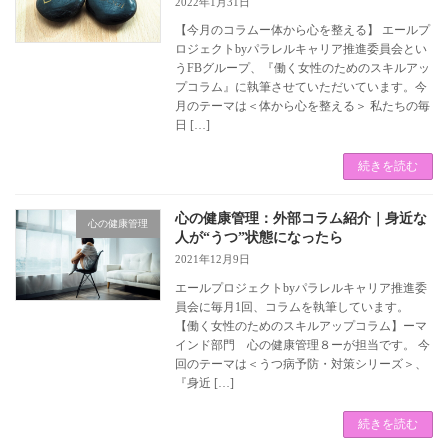
2022年1月31日
【今月のコラムー体から心を整える】 エールプ
ロジェクトbyパラレルキャリア推進委員会とい
うFBグループ、『働く女性のためのスキルアッ
プコラム』に執筆させていただいています。今
月のテーマは＜体から心を整える＞ 私たちの毎
日 […]
続きを読む
心の健康管理：外部コラム紹介｜身近な
心の健康管理
人が“うつ”状態になったら
2021年12月9日
エールプロジェクトbyパラレルキャリア推進委
員会に毎月1回、コラムを執筆しています。
【働く女性のためのスキルアップコラム】ーマ
インド部門 心の健康管理８ーが担当です。 今
回のテーマは＜うつ病予防・対策シリーズ＞、
『身近 […]
続きを読む