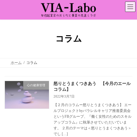
コ
ナ
ン
ビ
テ
ゲ
ン
ー
ツ
シ
へ
ョ
ス
ン
コラム
キ
に
ッ
移
プ
動
ホーム
コラム
怒りとうまくつきあう 【今月のエール
心の健康管理
コラム】
2022年3月7日
【２月のコラムー怒りとうまくつきあう】 エー
ルプロジェクトbyパラレルキャリア推進委員会
というFBグループ、『働く女性のためのスキル
アップコラム』に執筆させていただいていま
す。 ２月のテーマは＜怒りとうまくつきあう＞
でし […]