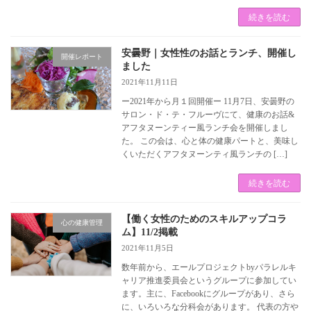
続きを読む
安曇野｜女性性のお話とランチ、開催し
開催レポート
ました
2021年11月11日
ー2021年から月１回開催ー 11月7日、安曇野の
サロン・ド・テ・フルーヴにて、健康のお話&
アフタヌーンティー風ランチ会を開催しまし
た。 この会は、心と体の健康パートと、美味し
くいただくアフタヌーンティ風ランチの […]
続きを読む
【働く女性のためのスキルアップコラ
心の健康管理
ム】11/2掲載
2021年11月5日
数年前から、エールプロジェクトbyパラレルキ
ャリア推進委員会というグループに参加してい
ます。主に、Facebookにグループがあり、さら
に、いろいろな分科会があります。 代表の方や