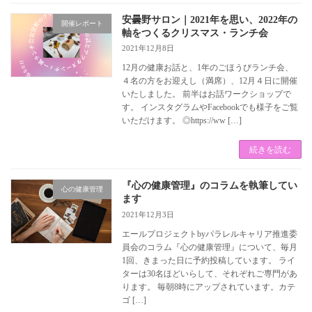
安曇野サロン｜2021年を思い、2022年の
開催レポート
軸をつくるクリスマス・ランチ会
2021年12月8日
12月の健康お話と、1年のごほうびランチ会、
４名の方をお迎えし（満席）、12月４日に開催
いたしました。 前半はお話ワークショップで
す。 インスタグラムやFacebookでも様子をご覧
いただけます。 ◎https://ww […]
続きを読む
『心の健康管理』のコラムを執筆してい
心の健康管理
ます
2021年12月3日
エールプロジェクトbyパラレルキャリア推進委
員会のコラム『心の健康管理』について、毎月
1回、きまった日に予約投稿しています。 ライ
ターは30名ほどいらして、それぞれご専門があ
ります。 毎朝8時にアップされています。カテ
ゴ […]