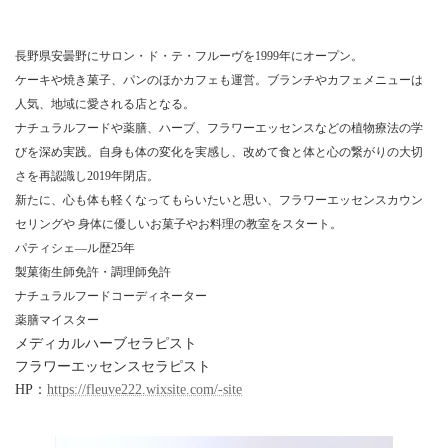
長野県安曇野にサロン・ド・テ・フルーヴを1999年にオープン。
ケーキや焼き菓子、パンのほかカフェも運営。ブランチやカフェメニューは
人気、地域に愛される店となる。
ナチュラルフードや薬膳、ハーブ、フラワーエッセンスなどの植物療法の学
びを深め実践。自身も体の変化を実感し、改めて食と体と心の繋がりの大切
さを再認識し2019年閉店。
新たに、心も体も軽くなってもらいたいと思い、フラワーエッセンスカウン
セリングや 身体に優しいお菓子やお料理の教室をスタート。
パティシェ―ル歴25年
製菓衛生師免許・調理師免許
ナチュラルフードコーディネーター
薬膳マイスター
メディカルハーブセラピスト
フラワーエッセンスセラピスト
HP：
https://fleuve222.wixsite.com/-site