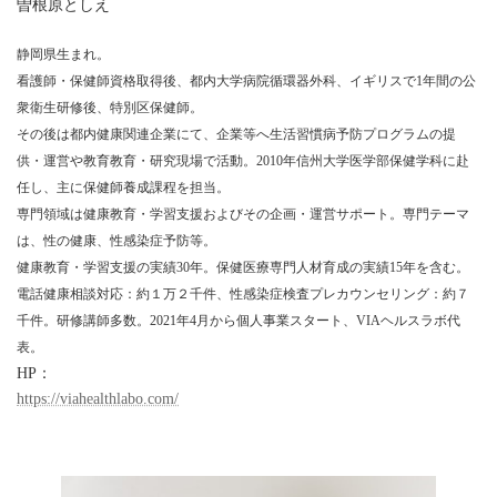
曽根原としえ
静岡県生まれ。
看護師・保健師資格取得後、都内大学病院循環器外科、イギリスで1年間の公
衆衛生研修後、特別区保健師。
その後は都内健康関連企業にて、企業等へ生活習慣病予防プログラムの提
供・運営や教育教育・研究現場で活動。2010年信州大学医学部保健学科に赴
任し、主に保健師養成課程を担当。
専門領域は健康教育・学習支援およびその企画・運営サポート。専門テーマ
は、性の健康、性感染症予防等。
健康教育・学習支援の実績30年。保健医療専門人材育成の実績15年を含む。
電話健康相談対応：約１万２千件、性感染症検査プレカウンセリング：約７
千件。研修講師多数。2021年4月から個人事業スタート、VIAヘルスラボ代
表。
HP：
https://viahealthlabo.com/