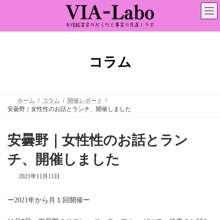
コ
ナ
ン
ビ
テ
ゲ
ン
ー
ツ
シ
へ
ョ
ス
ン
コラム
キ
に
ッ
移
プ
動
ホーム
コラム
開催レポート
安曇野｜女性性のお話とランチ、開催しました
安曇野｜女性性のお話とラン
チ、開催しました
2021年11月11日
ー2021年から月１回開催ー