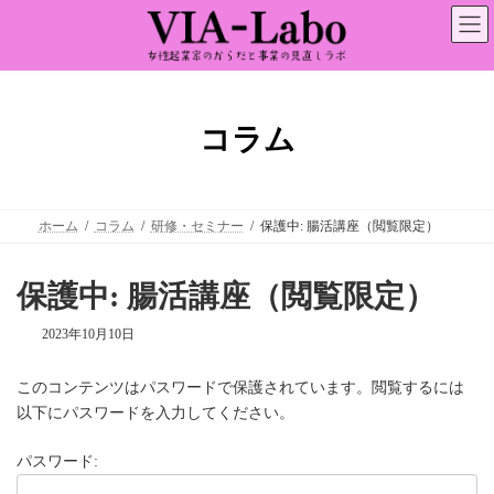
コ
ナ
ン
ビ
テ
ゲ
ン
ー
ツ
シ
へ
ョ
ス
ン
コラム
キ
に
ッ
移
プ
動
ホーム
コラム
研修・セミナー
保護中: 腸活講座（閲覧限定）
保護中: 腸活講座（閲覧限定）
2023年10月10日
このコンテンツはパスワードで保護されています。閲覧するには
以下にパスワードを入力してください。
パスワード: