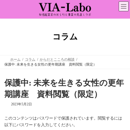
コ
ナ
ン
ビ
テ
ゲ
ン
ー
ツ
シ
へ
ョ
ス
ン
コラム
キ
に
ッ
移
プ
動
ホーム
コラム
からだとこころの相談
保護中: 未来を生きる女性の更年期講座 資料閲覧（限定）
保護中: 未来を生きる女性の更年
期講座 資料閲覧（限定）
2023年5月2日
このコンテンツはパスワードで保護されています。閲覧するには
以下にパスワードを入力してください。