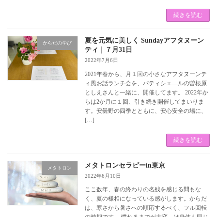
続きを読む
夏を元気に美しく Sundayアフタヌーン
からだの学び
ティ｜７月31日
2022年7月6日
2021年春から、月１回の小さなアフタヌーンテ
ィ風お話ランチ会を、パティシエ―ルの曽根原
としえさんと一緒に、開催してます。 2022年か
らは2か月に１回、引き続き開催してまいりま
す。安曇野の四季とともに、安心安全の場に、
[…]
続きを読む
メタトロンセラピーin東京
メタトロン
2022年6月10日
ここ数年、春の終わりの名残を感じる間もな
く、夏の様相になっている感がします。からだ
は、寒さから暑さへの順応するべく、フル回転