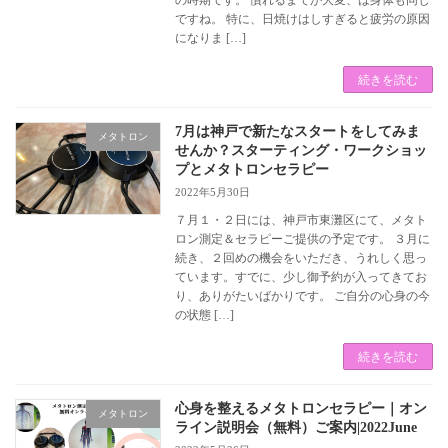
の時期です。 慣れるまでが大変、は身体も同じ
ですね。 特に、日焼けはしすぎると疲労の原因
になりま […]
続きを読む
7月は神戸で新たなスタートをしてみま
メタトロン
せんか？スターティング・ワークショッ
プとメタトロンセラピー
2022年5月30日
７月１・２日には、神戸市東灘区にて、メタト
ロン測定＆セラピーご提供の予定です。 ３月に
続き、２回めの機会をいただき、うれしく思っ
ています。すでに、少し御予約が入ってきてお
り、ありがたいばかりです。 ご自分の心身の今
の状態 […]
続きを読む
心身を整えるメタトロンセラピー｜オン
メタトロン
ライン説明会（無料）ご案内|2022June