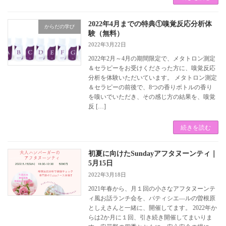
2022年4月までの特典①嗅覚反応分析体
からだの学び
験（無料）
2022年3月22日
2022年2月～4月の期間限定で、メタトロン測定
＆セラピーをお受けくださった方に、嗅覚反応
分析を体験いただいています。 メタトロン測定
＆セラピーの前後で、8つの香りボトルの香り
を嗅いでいただき、その感じ方の結果を、嗅覚
反 […]
続きを読む
初夏に向けたSundayアフタヌーンティ｜
5月15日
2022年3月18日
2021年春から、月１回の小さなアフタヌーンテ
ィ風お話ランチ会を、パティシエ―ルの曽根原
としえさんと一緒に、開催してます。 2022年か
らは2か月に１回、引き続き開催してまいりま