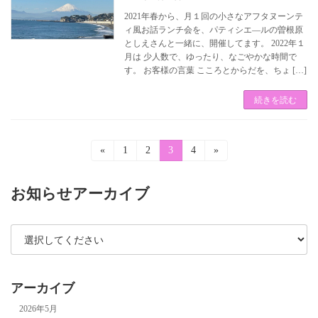
2021年春から、月１回の小さなアフタヌーンテ
ィ風お話ランチ会を、パティシエ―ルの曽根原
としえさんと一緒に、開催してます。 2022年１
月は 少人数で、ゆったり、なごやかな時間で
す。 お客様の言葉 こころとからだを、ちょ […]
続きを読む
投
«
固
1
固
2
固
3
固
4
»
定
定
定
定
稿
ペ
ペ
ペ
ペ
ー
ー
ー
ー
お知らせアーカイブ
の
ジ
ジ
ジ
ジ
ペ
ー
ジ
アーカイブ
送
2026年5月