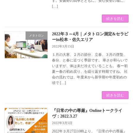
す。安曇野の四季とともに、安心安全の場に、
[…]
続きを読む
2022年３～4月｜メタトロン測定&セラピ
メタトロン
ーin松本・佐久エリア
2022年3月15日
１月の大寒、２月の節分、立春、３月の啓蟄、
春分、と春に近づく季節です。 寒さが和らいで
いますが、体は未だ冷えていることも。 春ー初
夏ー春の初め戻り、を繰り返す時期ですね。 社
会の流れでは、年度末から新学期や年度初めの
頃で […]
続きを読む
『日常の中の尊厳』Onlineトークライ
ヴ：2022.3.27
2022年3月5日
2022年３月27日10時より、『日常の中の尊厳』