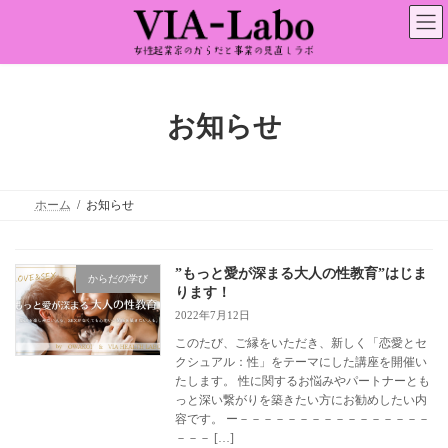
コ
ナ
ン
ビ
テ
ゲ
ン
ー
ツ
シ
へ
ョ
ス
ン
お知らせ
キ
に
ッ
移
プ
動
ホーム
お知らせ
”もっと愛が深まる大人の性教育”はじま
からだの学び
ります！
2022年7月12日
このたび、ご縁をいただき、新しく「恋愛とセ
クシュアル：性」をテーマにした講座を開催い
たします。 性に関するお悩みやパートナーとも
っと深い繋がりを築きたい方にお勧めしたい内
容です。 ー－－－－－－－－－－－－－－－－
－－－ […]