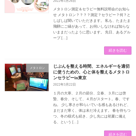
2022年5月26日
メタトロン測定＆セラピー無料説明会のお知ら
せ メタトロン？？？？測定？セラピー？何？と
しばしば聞いていただきます。 私も、たまたま
飛騨にご縁があって、お伺いしなければ知らな
いままだったように思います。 先日、あるグル
ープ […]
続きを読む
じぶんを整える時間、エネルギーを適切
メタトロン
に使うための、心と体を整えるメタトロ
ンセラピーin東京
2022年3月22日
１月の大寒、２月の節分、立春、３月には啓
蟄、春分、そして、４月がスタート。春、です
ね。 少し寒さが和らいでいる感もあるけれど、
まだまだ寒く、体は未だ冷えます。 春を待ちつ
つ、冬の様式も続き、少し先には初夏に備え
る、という […]
続きを読む