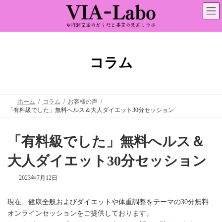
コ
ナ
ン
ビ
テ
ゲ
ン
ー
ツ
シ
へ
ョ
ス
ン
コラム
キ
に
ッ
移
プ
動
ホーム
コラム
お客様の声
「有料級でした」無料へルス＆大人ダイエット30分セッション
「有料級でした」無料へルス＆
大人ダイエット30分セッション
2023年7月12日
現在、健康全般およびダイエットや体重調整をテーマの30分無料
オンラインセッションをご提供しております。