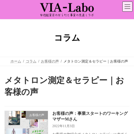
コ
ナ
ン
ビ
テ
ゲ
ン
ー
ツ
シ
へ
ョ
ス
ン
コラム
キ
に
ッ
移
プ
動
ホーム
コラム
お客様の声
メタトロン測定＆セラピー｜お客様の声
メタトロン測定＆セラピー｜お
客様の声
お客様の声：事業スタートのワーキング
お客様の声
マザーMさん
2022年11月3日