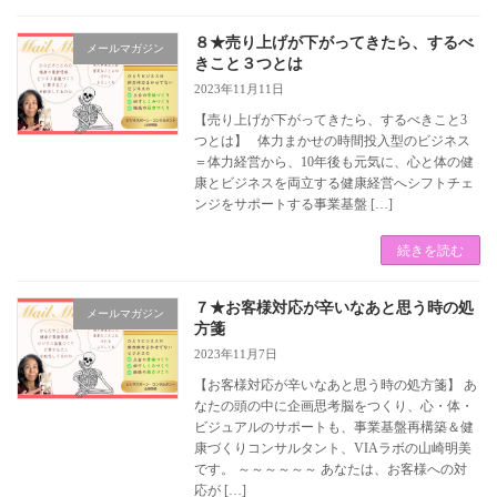
８★売り上げが下がってきたら、するべ
メールマガジン
きこと３つとは
2023年11月11日
【売り上げが下がってきたら、するべきこと3
つとは】 体力まかせの時間投入型のビジネス
＝体力経営から、10年後も元気に、心と体の健
康とビジネスを両立する健康経営へシフトチェ
ンジをサポートする事業基盤 […]
続きを読む
７★お客様対応が辛いなあと思う時の処
メールマガジン
方箋
2023年11月7日
【お客様対応が辛いなあと思う時の処方箋】 あ
なたの頭の中に企画思考脳をつくり、心・体・
ビジュアルのサポートも、事業基盤再構築＆健
康づくりコンサルタント、VIAラボの山崎明美
です。 ～～～～～～ あなたは、お客様への対
応が […]