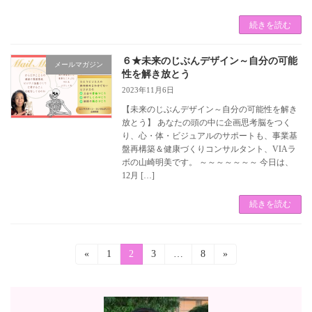
続きを読む
６★未来のじぶんデザイン～自分の可能
メールマガジン
性を解き放とう
2023年11月6日
【未来のじぶんデザイン～自分の可能性を解き
放とう】 あなたの頭の中に企画思考脳をつく
り、心・体・ビジュアルのサポートも、事業基
盤再構築＆健康づくりコンサルタント、VIAラ
ボの山崎明美です。 ～～～～～～～ 今日は、
12月 […]
続きを読む
投
«
固
1
固
2
固
3
…
固
8
»
定
定
定
定
稿
ペ
ペ
ペ
ペ
ー
ー
ー
ー
の
ジ
ジ
ジ
ジ