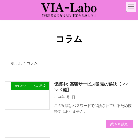
コ
ナ
ン
ビ
テ
ゲ
ン
ー
ツ
シ
へ
ョ
ス
ン
コラム
キ
に
ッ
移
プ
動
ホーム
コラム
保護中: 高額サービス販売の秘訣【マイ
からだとこころの相談
ンド編】
2024年5月7日
この投稿はパスワードで保護されているため抜
粋文はありません。
続きを読む