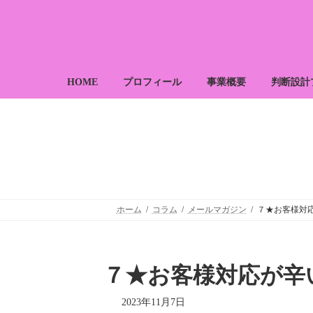
コ
ナ
ン
ビ
テ
ゲ
ン
ー
ツ
シ
へ
ョ
HOME
プロフィール
事業概要
判断設計
ス
ン
キ
に
ッ
移
プ
動
ホーム
コラム
メールマガジン
７★お客様対
７★お客様対応が辛
2023年11月7日