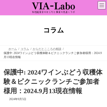
コ
ナ
ン
ビ
テ
ゲ
ン
ー
ツ
シ
へ
ョ
ス
ン
コラム
キ
に
ッ
移
プ
動
ホーム
コラム
からだとこころの相談
保護中: 2024ワインぶどう収穫体験＆ピクニックランチご参加者様用：2024.9
月13現在情報
保護中: 2024ワインぶどう収穫体
験＆ピクニックランチご参加者
様用：2024.9月13現在情報
2024年9月5日