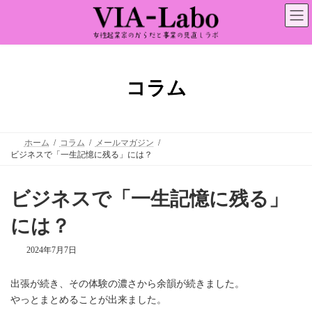
コ
ナ
ン
ビ
テ
ゲ
ン
ー
ツ
シ
へ
ョ
ス
ン
コラム
キ
に
ッ
移
プ
動
ホーム
コラム
メールマガジン
ビジネスで「一生記憶に残る」には？
ビジネスで「一生記憶に残る」
には？
2024年7月7日
出張が続き、その体験の濃さから余韻が続きました。
やっとまとめることが出来ました。