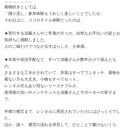
＿＿＿＿＿＿＿ㅤ
着物好きとしては、
「踊り流し」参加体験もうれしく楽しいことでしたが、
それ以上に、ココロオドル体験だったのは、ㅤ
★実行する須藤さんやご常連の方々の、自然なお手伝いの姿とお
気持ちに感動しました。
人のご縁だけでつながるすばらしさ、を体感。
★衣装や宿泊手配など、すべて須藤さんが数年かけて揃えたも
の。
さまざまな工夫がされていて、衣装はすべてワンタッチ、着物を
着ない方も大丈夫。小物もすべてセット。
レンタル代もあり得ないリーズナブルさ。
使用後の洗いやメンテナンスも須藤さんとサポーターの皆さま
で。
半襟の襟芯まで、レンタルに用意されていたのにはびっくりでし
た。
ほか、諸々、運営の流れを拝見して、ひとことで書けないくら