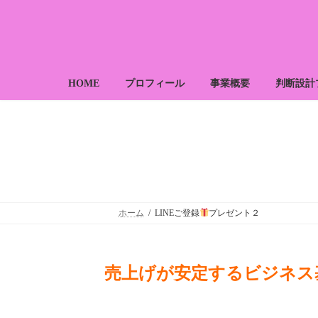
コ
ナ
ン
ビ
テ
ゲ
ン
ー
ツ
シ
へ
ョ
HOME
プロフィール
事業概要
判断設計
ス
ン
キ
に
ッ
移
プ
動
ホーム
LINEご登録
プレゼント２
売上げが安定するビジネス