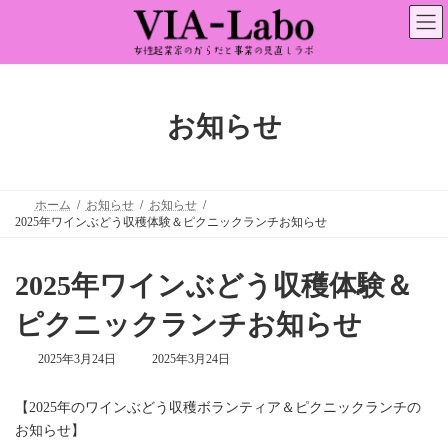
コ
ナ
ン
ビ
テ
ゲ
ン
ー
ツ
シ
へ
ョ
ス
ン
お知らせ
キ
に
ッ
移
プ
動
ホーム
お知らせ
お知らせ
2025年ワインぶどう収穫体験＆ピクニックランチお知らせ
2025年ワインぶどう収穫体験＆
ピクニックランチお知らせ
最
2025年3月24日
2025年3月24日
終
更
【2025年のワインぶどう収穫ボランティア＆ピクニックランチの
新
日
お知らせ】
時