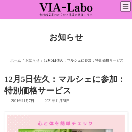
コ
ナ
ン
ビ
テ
ゲ
ン
ー
ツ
シ
へ
ョ
ス
ン
お知らせ
キ
に
ッ
移
プ
動
ホーム
お知らせ
12月5日佐久：マルシェに参加：特別価格サービス
12月5日佐久：マルシェに参加：
特別価格サービス
最
2021年11月7日
2021年11月28日
終
更
新
日
時
: