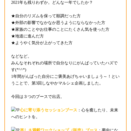
2021年も残りわずか。どんな一年でしたか？
★自分のリズムを保って順調だった方
★外部の影響でなかなか思うようにならなかった方
★家族のことやお仕事のことにたくさん気を使った方
★地道に進んだ方
★ようやく気分が上がってきた方
などなど。
みんなそれぞれの場所で自分なりにがんばっていたハズで
す(*^^*)
1年間がんばった自分にご褒美あげちゃいましょう～！とい
うことで、第3回しなやかマルシェ企画しました。
今回は３つのブースで出店。
心に寄り添うセッションブース
：心を癒したり、未来
へのヒントを。
楽しさ満載ワークショップ（販売）ブース
：夢中にな