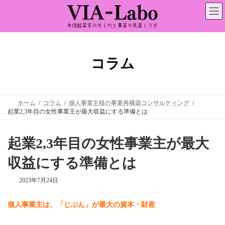
コ
ナ
ン
ビ
テ
ゲ
ン
ー
ツ
シ
へ
ョ
ス
ン
コラム
キ
に
ッ
移
プ
動
ホーム
コラム
個人事業主様の事業再構築コンサルティング
起業2,3年目の女性事業主が最大収益にする準備とは
起業2,3年目の女性事業主が最大
収益にする準備とは
2023年7月24日
個人事業主は、「じぶん」が最大の資本・財産