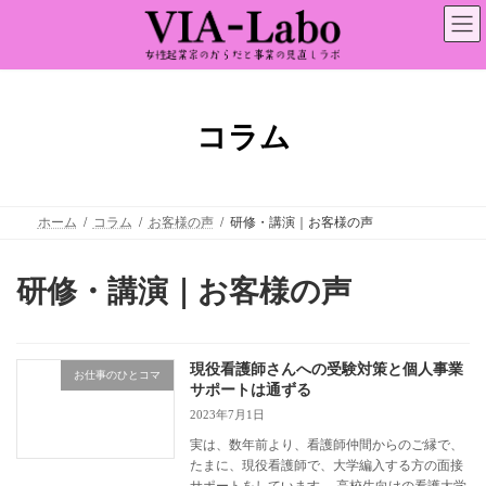
コ
ナ
ン
ビ
テ
ゲ
ン
ー
ツ
シ
へ
ョ
ス
ン
コラム
キ
に
ッ
移
プ
動
ホーム
コラム
お客様の声
研修・講演｜お客様の声
研修・講演｜お客様の声
現役看護師さんへの受験対策と個人事業
お仕事のひとコマ
サポートは通ずる
2023年7月1日
実は、数年前より、看護師仲間からのご縁で、
たまに、現役看護師で、大学編入する方の面接
サポートをしています。 高校生向けの看護大学